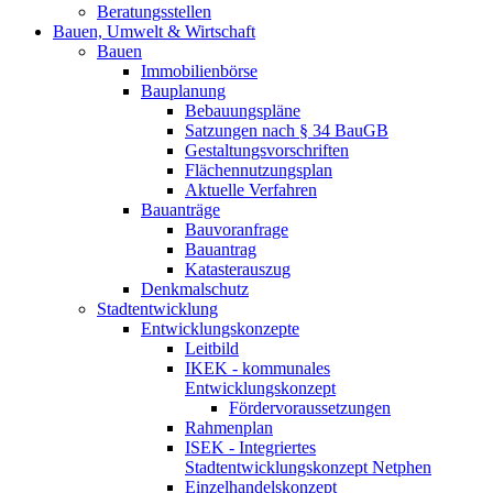
Beratungsstellen
Bauen, Umwelt & Wirtschaft
Bauen
Immobilienbörse
Bauplanung
Bebauungspläne
Satzungen nach § 34 BauGB
Gestaltungsvorschriften
Flächennutzungsplan
Aktuelle Verfahren
Bauanträge
Bauvoranfrage
Bauantrag
Katasterauszug
Denkmalschutz
Stadtentwicklung
Entwicklungskonzepte
Leitbild
IKEK - kommunales
Entwicklungskonzept
Fördervoraussetzungen
Rahmenplan
ISEK - Integriertes
Stadtentwicklungskonzept Netphen
Einzelhandelskonzept