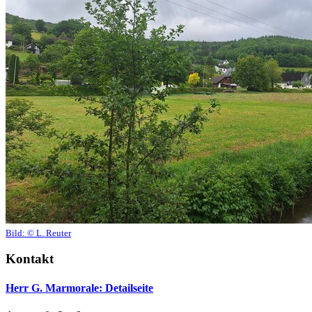
Bild:
© L. Reuter
Kontakt
Herr G. Marmorale
: Detailseite