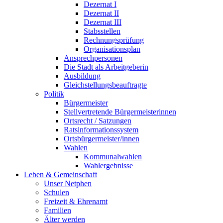
Dezernat I
Dezernat II
Dezernat III
Stabsstellen
Rechnungsprüfung
Organisationsplan
Ansprechpersonen
Die Stadt als Arbeitgeberin
Ausbildung
Gleichstellungsbeauftragte
Politik
Bürgermeister
Stellvertretende Bürgermeisterinnen
Ortsrecht / Satzungen
Ratsinformationssystem
Ortsbürgermeister/innen
Wahlen
Kommunalwahlen
Wahlergebnisse
Leben & Gemeinschaft
Unser Netphen
Schulen
Freizeit & Ehrenamt
Familien
Älter werden