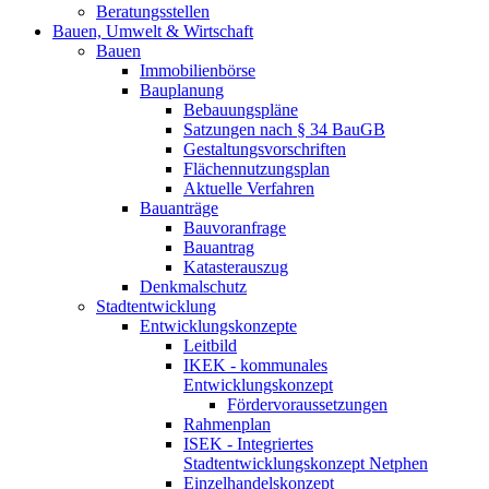
Beratungsstellen
Bauen, Umwelt & Wirtschaft
Bauen
Immobilienbörse
Bauplanung
Bebauungspläne
Satzungen nach § 34 BauGB
Gestaltungsvorschriften
Flächennutzungsplan
Aktuelle Verfahren
Bauanträge
Bauvoranfrage
Bauantrag
Katasterauszug
Denkmalschutz
Stadtentwicklung
Entwicklungskonzepte
Leitbild
IKEK - kommunales
Entwicklungskonzept
Fördervoraussetzungen
Rahmenplan
ISEK - Integriertes
Stadtentwicklungskonzept Netphen
Einzelhandelskonzept