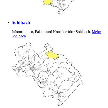
Sohlbach
Informationen, Fakten und Kontakte über Sohlbach.
Mehr
:
Sohlbach