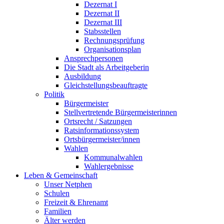
Dezernat I
Dezernat II
Dezernat III
Stabsstellen
Rechnungsprüfung
Organisationsplan
Ansprechpersonen
Die Stadt als Arbeitgeberin
Ausbildung
Gleichstellungsbeauftragte
Politik
Bürgermeister
Stellvertretende Bürgermeisterinnen
Ortsrecht / Satzungen
Ratsinformationssystem
Ortsbürgermeister/innen
Wahlen
Kommunalwahlen
Wahlergebnisse
Leben & Gemeinschaft
Unser Netphen
Schulen
Freizeit & Ehrenamt
Familien
Älter werden