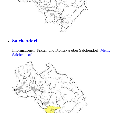
Salchendorf
Informationen, Fakten und Kontakte über Salchendorf.
Mehr
:
Salchendorf