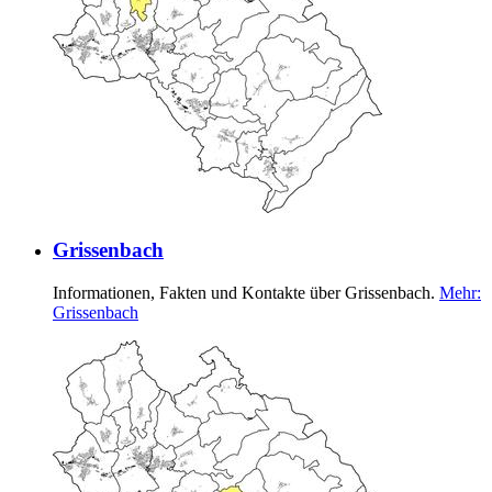
Grissenbach
Informationen, Fakten und Kontakte über Grissenbach.
Mehr
:
Grissenbach