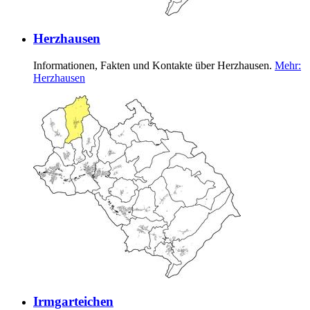
Herzhausen
Informationen, Fakten und Kontakte über Herzhausen.
Mehr
:
Herzhausen
Irmgarteichen