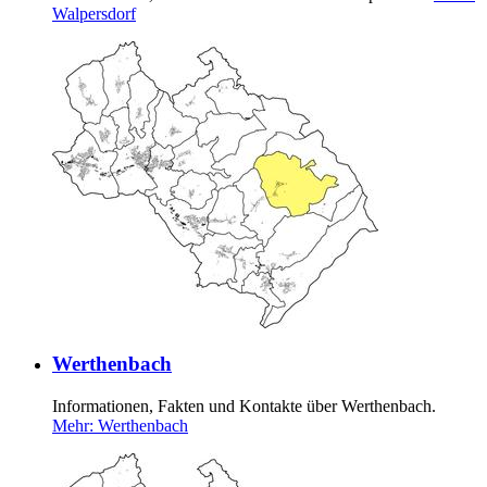
Walpersdorf
Werthenbach
Informationen, Fakten und Kontakte über Werthenbach.
Mehr
: Werthenbach