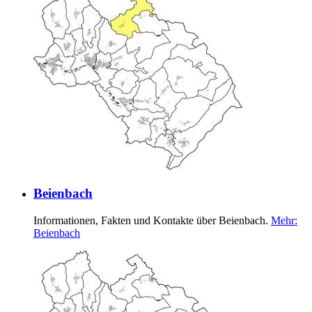
Beienbach
Informationen, Fakten und Kontakte über Beienbach.
Mehr
:
Beienbach