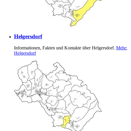
Helgersdorf
Informationen, Fakten und Kontakte über Helgersdorf.
Mehr
:
Helgersdorf