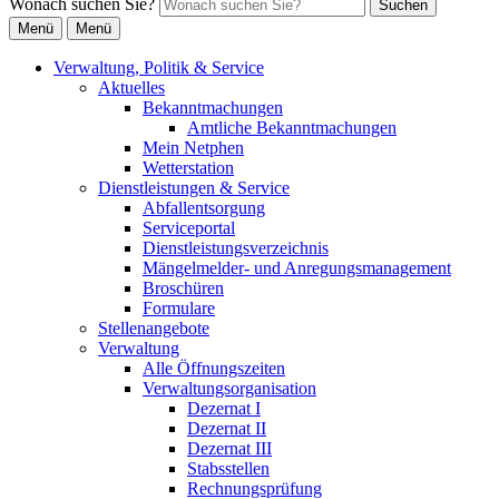
Wonach suchen Sie?
Suchen
Menü
Menü
Verwaltung, Politik & Service
Aktuelles
Bekanntmachungen
Amtliche Bekanntmachungen
Mein Netphen
Wetterstation
Dienstleistungen & Service
Abfallentsorgung
Serviceportal
Dienstleistungsverzeichnis
Mängelmelder- und Anregungsmanagement
Broschüren
Formulare
Stellenangebote
Verwaltung
Alle Öffnungszeiten
Verwaltungsorganisation
Dezernat I
Dezernat II
Dezernat III
Stabsstellen
Rechnungsprüfung