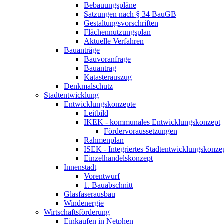
Bebauungspläne
Satzungen nach § 34 BauGB
Gestaltungsvorschriften
Flächennutzungsplan
Aktuelle Verfahren
Bauanträge
Bauvoranfrage
Bauantrag
Katasterauszug
Denkmalschutz
Stadtentwicklung
Entwicklungskonzepte
Leitbild
IKEK - kommunales Entwicklungskonzept
Fördervoraussetzungen
Rahmenplan
ISEK - Integriertes Stadtentwicklungskonz
Einzelhandelskonzept
Innenstadt
Vorentwurf
1. Bauabschnitt
Glasfaserausbau
Windenergie
Wirtschaftsförderung
Einkaufen in Netphen