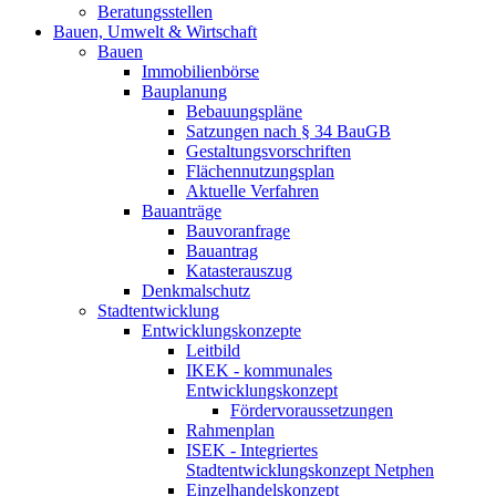
Beratungsstellen
Bauen, Umwelt & Wirtschaft
Bauen
Immobilienbörse
Bauplanung
Bebauungspläne
Satzungen nach § 34 BauGB
Gestaltungsvorschriften
Flächennutzungsplan
Aktuelle Verfahren
Bauanträge
Bauvoranfrage
Bauantrag
Katasterauszug
Denkmalschutz
Stadtentwicklung
Entwicklungskonzepte
Leitbild
IKEK - kommunales
Entwicklungskonzept
Fördervoraussetzungen
Rahmenplan
ISEK - Integriertes
Stadtentwicklungskonzept Netphen
Einzelhandelskonzept