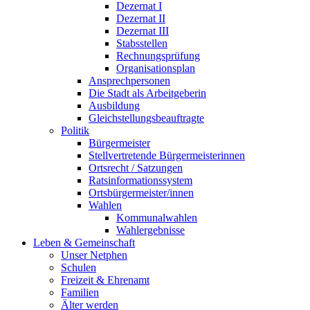
Dezernat I
Dezernat II
Dezernat III
Stabsstellen
Rechnungsprüfung
Organisationsplan
Ansprechpersonen
Die Stadt als Arbeitgeberin
Ausbildung
Gleichstellungsbeauftragte
Politik
Bürgermeister
Stellvertretende Bürgermeisterinnen
Ortsrecht / Satzungen
Ratsinformationssystem
Ortsbürgermeister/innen
Wahlen
Kommunalwahlen
Wahlergebnisse
Leben & Gemeinschaft
Unser Netphen
Schulen
Freizeit & Ehrenamt
Familien
Älter werden