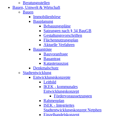
Beratungsstellen
Bauen, Umwelt & Wirtschaft
Bauen
Immobilienbörse
Bauplanung
Bebauungspläne
Satzungen nach § 34 BauGB
Gestaltungsvorschriften
Flächennutzungsplan
Aktuelle Verfahren
Bauanträge
Bauvoranfrage
Bauantrag
Katasterauszug
Denkmalschutz
Stadtentwicklung
Entwicklungskonzepte
Leitbild
IKEK - kommunales
Entwicklungskonzept
Fördervoraussetzungen
Rahmenplan
ISEK - Integriertes
Stadtentwicklungskonzept Netphen
Einzelhandelskonzept