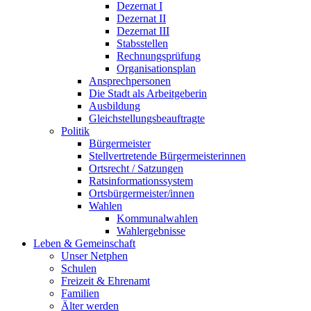
Dezernat I
Dezernat II
Dezernat III
Stabsstellen
Rechnungsprüfung
Organisationsplan
Ansprechpersonen
Die Stadt als Arbeitgeberin
Ausbildung
Gleichstellungsbeauftragte
Politik
Bürgermeister
Stellvertretende Bürgermeisterinnen
Ortsrecht / Satzungen
Ratsinformationssystem
Ortsbürgermeister/innen
Wahlen
Kommunalwahlen
Wahlergebnisse
Leben & Gemeinschaft
Unser Netphen
Schulen
Freizeit & Ehrenamt
Familien
Älter werden