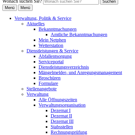
Wonach suchen Sie?
Suchen
Menü
Menü
Verwaltung, Politik & Service
Aktuelles
Bekanntmachungen
Amtliche Bekanntmachungen
Mein Netphen
Wetterstation
Dienstleistungen & Service
Abfallentsorgung
Serviceportal
Dienstleistungsverzeichnis
Mängelmelder- und Anregungsmanagement
Broschüren
Formulare
Stellenangebote
Verwaltung
Alle Öffnungszeiten
Verwaltungsorganisation
Dezernat I
Dezernat II
Dezernat III
Stabsstellen
Rechnungsprüfung