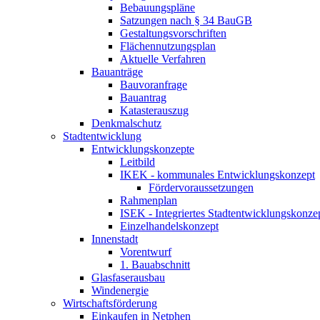
Bebauungspläne
Satzungen nach § 34 BauGB
Gestaltungsvorschriften
Flächennutzungsplan
Aktuelle Verfahren
Bauanträge
Bauvoranfrage
Bauantrag
Katasterauszug
Denkmalschutz
Stadtentwicklung
Entwicklungskonzepte
Leitbild
IKEK - kommunales Entwicklungskonzept
Fördervoraussetzungen
Rahmenplan
ISEK - Integriertes Stadtentwicklungskonz
Einzelhandelskonzept
Innenstadt
Vorentwurf
1. Bauabschnitt
Glasfaserausbau
Windenergie
Wirtschaftsförderung
Einkaufen in Netphen