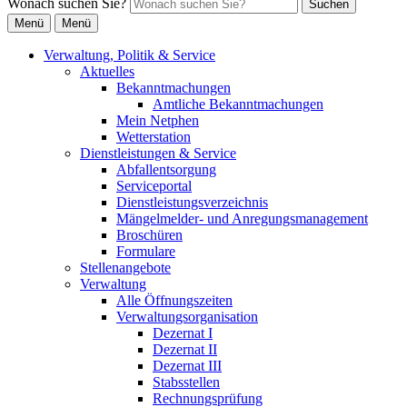
Wonach suchen Sie?
Suchen
Menü
Menü
Verwaltung, Politik & Service
Aktuelles
Bekanntmachungen
Amtliche Bekanntmachungen
Mein Netphen
Wetterstation
Dienstleistungen & Service
Abfallentsorgung
Serviceportal
Dienstleistungsverzeichnis
Mängelmelder- und Anregungsmanagement
Broschüren
Formulare
Stellenangebote
Verwaltung
Alle Öffnungszeiten
Verwaltungsorganisation
Dezernat I
Dezernat II
Dezernat III
Stabsstellen
Rechnungsprüfung