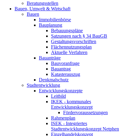
Beratungsstellen
Bauen, Umwelt & Wirtschaft
Bauen
Immobilienbörse
Bauplanung
Bebauungspläne
Satzungen nach § 34 BauGB
Gestaltungsvorschriften
Flächennutzungsplan
Aktuelle Verfahren
Bauanträge
Bauvoranfrage
Bauantrag
Katasterauszug
Denkmalschutz
Stadtentwicklung
Entwicklungskonzepte
Leitbild
IKEK - kommunales
Entwicklungskonzept
Fördervoraussetzungen
Rahmenplan
ISEK - Integriertes
Stadtentwicklungskonzept Netphen
Einzelhandelskonzept