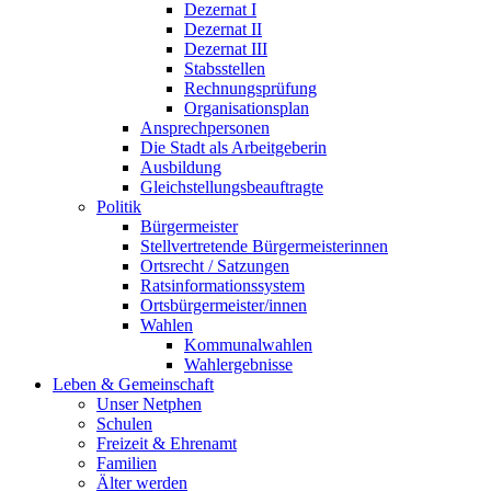
Dezernat I
Dezernat II
Dezernat III
Stabsstellen
Rechnungsprüfung
Organisationsplan
Ansprechpersonen
Die Stadt als Arbeitgeberin
Ausbildung
Gleichstellungsbeauftragte
Politik
Bürgermeister
Stellvertretende Bürgermeisterinnen
Ortsrecht / Satzungen
Ratsinformationssystem
Ortsbürgermeister/innen
Wahlen
Kommunalwahlen
Wahlergebnisse
Leben & Gemeinschaft
Unser Netphen
Schulen
Freizeit & Ehrenamt
Familien
Älter werden