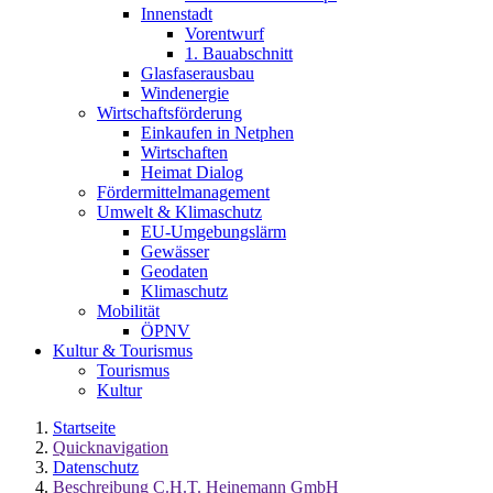
Innenstadt
Vorentwurf
1. Bauabschnitt
Glasfaserausbau
Windenergie
Wirtschaftsförderung
Einkaufen in Netphen
Wirtschaften
Heimat Dialog
Fördermittelmanagement
Umwelt & Klimaschutz
EU-Umgebungslärm
Gewässer
Geodaten
Klimaschutz
Mobilität
ÖPNV
Kultur & Tourismus
Tourismus
Kultur
Startseite
Quicknavigation
Datenschutz
Beschreibung C.H.T. Heinemann GmbH