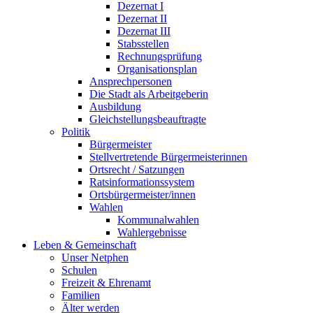
Dezernat I
Dezernat II
Dezernat III
Stabsstellen
Rechnungsprüfung
Organisationsplan
Ansprechpersonen
Die Stadt als Arbeitgeberin
Ausbildung
Gleichstellungsbeauftragte
Politik
Bürgermeister
Stellvertretende Bürgermeisterinnen
Ortsrecht / Satzungen
Ratsinformationssystem
Ortsbürgermeister/innen
Wahlen
Kommunalwahlen
Wahlergebnisse
Leben & Gemeinschaft
Unser Netphen
Schulen
Freizeit & Ehrenamt
Familien
Älter werden