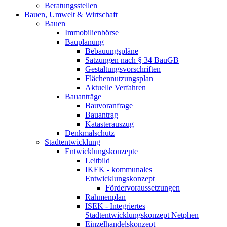
Beratungsstellen
Bauen, Umwelt & Wirtschaft
Bauen
Immobilienbörse
Bauplanung
Bebauungspläne
Satzungen nach § 34 BauGB
Gestaltungsvorschriften
Flächennutzungsplan
Aktuelle Verfahren
Bauanträge
Bauvoranfrage
Bauantrag
Katasterauszug
Denkmalschutz
Stadtentwicklung
Entwicklungskonzepte
Leitbild
IKEK - kommunales
Entwicklungskonzept
Fördervoraussetzungen
Rahmenplan
ISEK - Integriertes
Stadtentwicklungskonzept Netphen
Einzelhandelskonzept