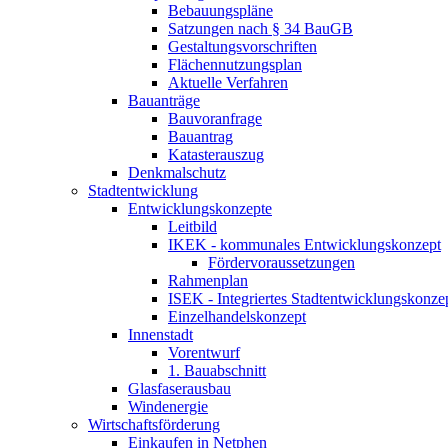
Bebauungspläne
Satzungen nach § 34 BauGB
Gestaltungsvorschriften
Flächennutzungsplan
Aktuelle Verfahren
Bauanträge
Bauvoranfrage
Bauantrag
Katasterauszug
Denkmalschutz
Stadtentwicklung
Entwicklungskonzepte
Leitbild
IKEK - kommunales Entwicklungskonzept
Fördervoraussetzungen
Rahmenplan
ISEK - Integriertes Stadtentwicklungskonz
Einzelhandelskonzept
Innenstadt
Vorentwurf
1. Bauabschnitt
Glasfaserausbau
Windenergie
Wirtschaftsförderung
Einkaufen in Netphen