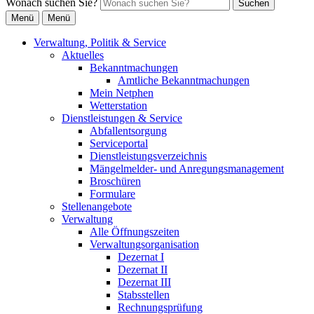
Wonach suchen Sie?
Suchen
Menü
Menü
Verwaltung, Politik & Service
Aktuelles
Bekanntmachungen
Amtliche Bekanntmachungen
Mein Netphen
Wetterstation
Dienstleistungen & Service
Abfallentsorgung
Serviceportal
Dienstleistungsverzeichnis
Mängelmelder- und Anregungsmanagement
Broschüren
Formulare
Stellenangebote
Verwaltung
Alle Öffnungszeiten
Verwaltungsorganisation
Dezernat I
Dezernat II
Dezernat III
Stabsstellen
Rechnungsprüfung