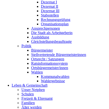
Dezernat I
Dezernat II
Dezernat III
Stabsstellen
Rechnungsprüfung
Organisationsplan
Ansprechpersonen
Die Stadt als Arbeitgeberin
Ausbildung
Gleichstellungsbeauftragte
Politik
Bürgermeister
Stellvertretende Bürgermeisterinnen
Ortsrecht / Satzungen
Ratsinformationssystem
Ortsbürgermeister/innen
Wahlen
Kommunalwahlen
Wahlergebnisse
Leben & Gemeinschaft
Unser Netphen
Schulen
Freizeit & Ehrenamt
Familien
Älter werden