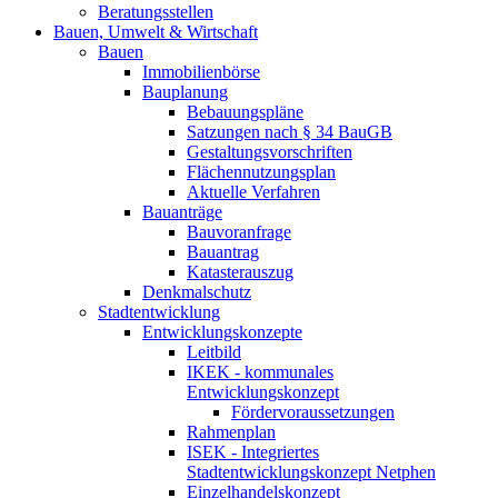
Beratungsstellen
Bauen, Umwelt & Wirtschaft
Bauen
Immobilienbörse
Bauplanung
Bebauungspläne
Satzungen nach § 34 BauGB
Gestaltungsvorschriften
Flächennutzungsplan
Aktuelle Verfahren
Bauanträge
Bauvoranfrage
Bauantrag
Katasterauszug
Denkmalschutz
Stadtentwicklung
Entwicklungskonzepte
Leitbild
IKEK - kommunales
Entwicklungskonzept
Fördervoraussetzungen
Rahmenplan
ISEK - Integriertes
Stadtentwicklungskonzept Netphen
Einzelhandelskonzept