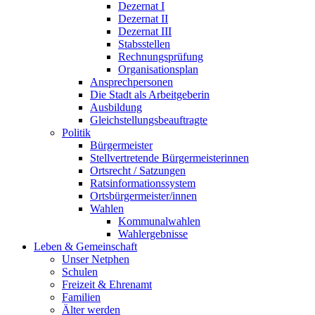
Dezernat I
Dezernat II
Dezernat III
Stabsstellen
Rechnungsprüfung
Organisationsplan
Ansprechpersonen
Die Stadt als Arbeitgeberin
Ausbildung
Gleichstellungsbeauftragte
Politik
Bürgermeister
Stellvertretende Bürgermeisterinnen
Ortsrecht / Satzungen
Ratsinformationssystem
Ortsbürgermeister/innen
Wahlen
Kommunalwahlen
Wahlergebnisse
Leben & Gemeinschaft
Unser Netphen
Schulen
Freizeit & Ehrenamt
Familien
Älter werden