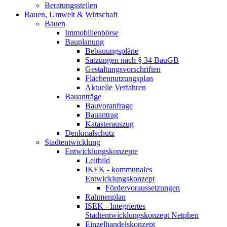
Beratungsstellen
Bauen, Umwelt & Wirtschaft
Bauen
Immobilienbörse
Bauplanung
Bebauungspläne
Satzungen nach § 34 BauGB
Gestaltungsvorschriften
Flächennutzungsplan
Aktuelle Verfahren
Bauanträge
Bauvoranfrage
Bauantrag
Katasterauszug
Denkmalschutz
Stadtentwicklung
Entwicklungskonzepte
Leitbild
IKEK - kommunales
Entwicklungskonzept
Fördervoraussetzungen
Rahmenplan
ISEK - Integriertes
Stadtentwicklungskonzept Netphen
Einzelhandelskonzept