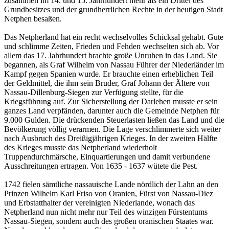
zusammen im 14. und 15. Jahrhundert mehr als ein Drittel des
Grundbesitzes und der grundherrlichen Rechte in der heutigen Stadt
Netphen besaßen.
Das Netpherland hat ein recht wechselvolles Schicksal gehabt. Gute
und schlimme Zeiten, Frieden und Fehden wechselten sich ab. Vor
allem das 17. Jahrhundert brachte große Unruhen in das Land. Sie
begannen, als Graf Wilhelm von Nassau Führer der Niederländer im
Kampf gegen Spanien wurde. Er brauchte einen erheblichen Teil
der Geldmittel, die ihm sein Bruder, Graf Johann der Ältere von
Nassau-Dillenburg-Siegen zur Verfügung stellte, für die
Kriegsführung auf. Zur Sicherstellung der Darlehen musste er sein
ganzes Land verpfänden, darunter auch die Gemeinde Netphen für
9.000 Gulden. Die drückenden Steuerlasten ließen das Land und die
Bevölkerung völlig verarmen. Die Lage verschlimmerte sich weiter
nach Ausbruch des Dreißigjährigen Krieges. In der zweiten Hälfte
des Krieges musste das Netpherland wiederholt
Truppendurchmärsche, Einquartierungen und damit verbundene
Ausschreitungen ertragen. Von 1635 - 1637 wütete die Pest.
1742 fielen sämtliche nassauische Lande nördlich der Lahn an den
Prinzen Wilhelm Karl Friso von Oranien, Fürst von Nassau-Diez
und Erbstatthalter der vereinigten Niederlande, wonach das
Netpherland nun nicht mehr nur Teil des winzigen Fürstentums
Nassau-Siegen, sondern auch des großen oranischen Staates war.