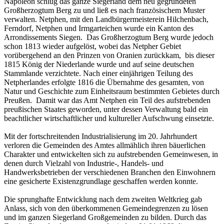
Napoleon schlug das ganze Siegerland dem neu gegründeten
Großherzogtum Berg zu und ließ es nach französischem Muster
verwalten. Netphen, mit den Landbürgermeisterein Hilchenbach,
Ferndorf, Netphen und Irmgarteichen wurde ein Kanton des
Arrondissements Siegen. Das Großherzogtum Berg wurde jedoch
schon 1813 wieder aufgelöst, wobei das Netpher Gebiet
vorübergehend an den Prinzen von Oranien zurückkam, bis dieser
1815 König der Niederlande wurde und auf seine deutschen
Stammlande verzichtete. Nach einer einjährigen Teilung des
Netpherlandes erfolgte 1816 die Übernahme des gesamten, von
Natur und Geschichte zum Einheitsraum bestimmten Gebietes durch
Preußen. Damit war das Amt Netphen ein Teil des aufstrebenden
preußischen Staates geworden, unter dessen Verwaltung bald ein
beachtlicher wirtschaftlicher und kultureller Aufschwung einsetzte.
Mit der fortschreitenden Industrialisierung im 20. Jahrhundert
verloren die Gemeinden des Amtes allmählich ihren bäuerlichen
Charakter und entwickelten sich zu aufstrebenden Gemeinwesen, in
denen durch Vielzahl von Industrie-, Handels- und
Handwerksbetrieben der verschiedenen Branchen den Einwohnern
eine gesicherte Existenzgrundlage geschaffen werden konnte.
Die sprunghafte Entwicklung nach dem zweiten Weltkrieg gab
Anlass, sich von den überkommenen Gemeindegrenzen zu lösen
und im ganzen Siegerland Großgemeinden zu bilden. Durch das