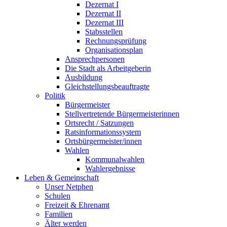
Dezernat I
Dezernat II
Dezernat III
Stabsstellen
Rechnungsprüfung
Organisationsplan
Ansprechpersonen
Die Stadt als Arbeitgeberin
Ausbildung
Gleichstellungsbeauftragte
Politik
Bürgermeister
Stellvertretende Bürgermeisterinnen
Ortsrecht / Satzungen
Ratsinformationssystem
Ortsbürgermeister/innen
Wahlen
Kommunalwahlen
Wahlergebnisse
Leben & Gemeinschaft
Unser Netphen
Schulen
Freizeit & Ehrenamt
Familien
Älter werden