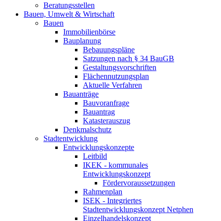
Beratungsstellen
Bauen, Umwelt & Wirtschaft
Bauen
Immobilienbörse
Bauplanung
Bebauungspläne
Satzungen nach § 34 BauGB
Gestaltungsvorschriften
Flächennutzungsplan
Aktuelle Verfahren
Bauanträge
Bauvoranfrage
Bauantrag
Katasterauszug
Denkmalschutz
Stadtentwicklung
Entwicklungskonzepte
Leitbild
IKEK - kommunales
Entwicklungskonzept
Fördervoraussetzungen
Rahmenplan
ISEK - Integriertes
Stadtentwicklungskonzept Netphen
Einzelhandelskonzept