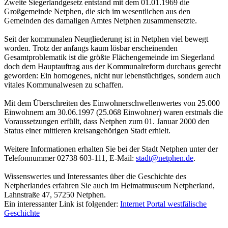
Zweite Siegerlandgesetz entstand mit dem 01.01.1969 die
Großgemeinde Netphen, die sich im wesentlichen aus den
Gemeinden des damaligen Amtes Netphen zusammensetzte.
Seit der kommunalen Neugliederung ist in Netphen viel bewegt
worden. Trotz der anfangs kaum lösbar erscheinenden
Gesamtproblematik ist die größte Flächengemeinde im Siegerland
doch dem Hauptauftrag aus der Kommunalreform durchaus gerecht
geworden: Ein homogenes, nicht nur lebenstüchtiges, sondern auch
vitales Kommunalwesen zu schaffen.
Mit dem Überschreiten des Einwohnerschwellenwertes von 25.000
Einwohnern am 30.06.1997 (25.068 Einwohner) waren erstmals die
Voraussetzungen erfüllt, dass Netphen zum 01. Januar 2000 den
Status einer mittleren kreisangehörigen Stadt erhielt.
Weitere Informationen erhalten Sie bei der Stadt Netphen unter der
Telefonnummer 02738 603-111, E-Mail:
stadt@netphen.de
.
Wissenswertes und Interessantes über die Geschichte des
Netpherlandes erfahren Sie auch im Heimatmuseum Netpherland,
Lahnstraße 47, 57250 Netphen.
Ein interessanter Link ist folgender:
Internet Portal westfälische
Geschichte