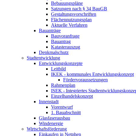
Bebauungspläne
Satzungen nach § 34 BauGB
Gestaltungsvorschriften
Flächennutzungsplan
Aktuelle Verfahren
Bauanträge
Bauvoranfrage
Bauantrag
Katasterauszug
Denkmalschutz
Stadtentwicklung
Entwicklungskonzepte
Leitbild
IKEK - kommunales Entwicklungskonzept
Fördervoraussetzungen
Rahmenplan
ISEK - Integriertes Stadtentwicklungskonz
Einzelhandelskonzept
Innenstadt
Vorentwurf
1. Bauabschnitt
Glasfaserausbau
Windenergie
Wirtschaftsförderung
Einkaufen in Netphen