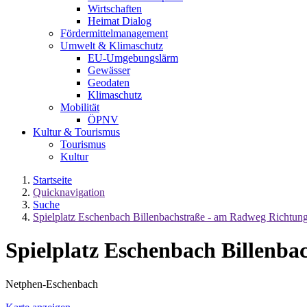
Wirtschaften
Heimat Dialog
Fördermittelmanagement
Umwelt & Klimaschutz
EU-Umgebungslärm
Gewässer
Geodaten
Klimaschutz
Mobilität
ÖPNV
Kultur & Tourismus
Tourismus
Kultur
Startseite
Quicknavigation
Suche
Spielplatz Eschenbach Billenbachstraße - am Radweg Richtun
Spielplatz Eschenbach Billenb
Netphen-Eschenbach