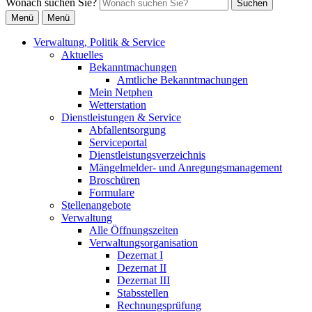
Wonach suchen Sie?
Suchen
Menü
Menü
Verwaltung, Politik & Service
Aktuelles
Bekanntmachungen
Amtliche Bekanntmachungen
Mein Netphen
Wetterstation
Dienstleistungen & Service
Abfallentsorgung
Serviceportal
Dienstleistungsverzeichnis
Mängelmelder- und Anregungsmanagement
Broschüren
Formulare
Stellenangebote
Verwaltung
Alle Öffnungszeiten
Verwaltungsorganisation
Dezernat I
Dezernat II
Dezernat III
Stabsstellen
Rechnungsprüfung