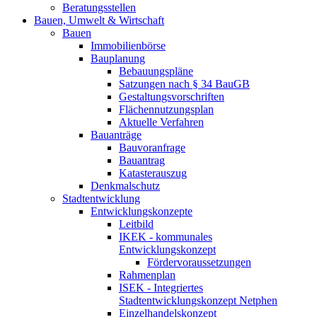
Beratungsstellen
Bauen, Umwelt & Wirtschaft
Bauen
Immobilienbörse
Bauplanung
Bebauungspläne
Satzungen nach § 34 BauGB
Gestaltungsvorschriften
Flächennutzungsplan
Aktuelle Verfahren
Bauanträge
Bauvoranfrage
Bauantrag
Katasterauszug
Denkmalschutz
Stadtentwicklung
Entwicklungskonzepte
Leitbild
IKEK - kommunales
Entwicklungskonzept
Fördervoraussetzungen
Rahmenplan
ISEK - Integriertes
Stadtentwicklungskonzept Netphen
Einzelhandelskonzept