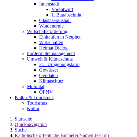
Innenstadt
Vorentwurf
1. Bauabschnitt
Glasfaserausbau
Windenergie
Wirtschaftsförderung
Einkaufen in Netphen
Wirtschaften
Heimat Dialog
Fördermittelmanagement
Umwelt & Klimaschutz
EU-Umgebungslärm
Gewässer
Geodaten
Klimaschutz
Mobilität
ÖPNV
Kultur & Tourismus
Tourismus
Kultur
Startseite
Quicknavigation
Suche
Katholische öffentliche Bücherei Namen Jesu im