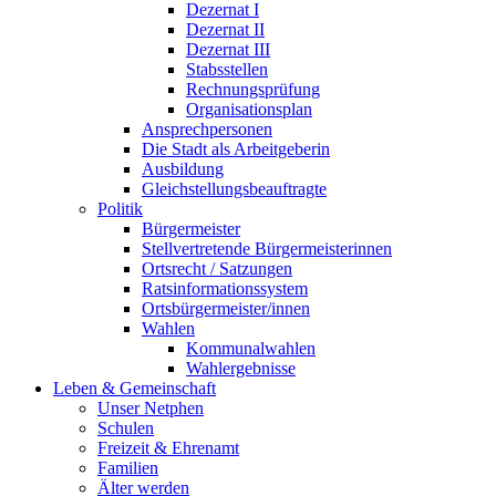
Dezernat I
Dezernat II
Dezernat III
Stabsstellen
Rechnungsprüfung
Organisationsplan
Ansprechpersonen
Die Stadt als Arbeitgeberin
Ausbildung
Gleichstellungsbeauftragte
Politik
Bürgermeister
Stellvertretende Bürgermeisterinnen
Ortsrecht / Satzungen
Ratsinformationssystem
Ortsbürgermeister/innen
Wahlen
Kommunalwahlen
Wahlergebnisse
Leben & Gemeinschaft
Unser Netphen
Schulen
Freizeit & Ehrenamt
Familien
Älter werden