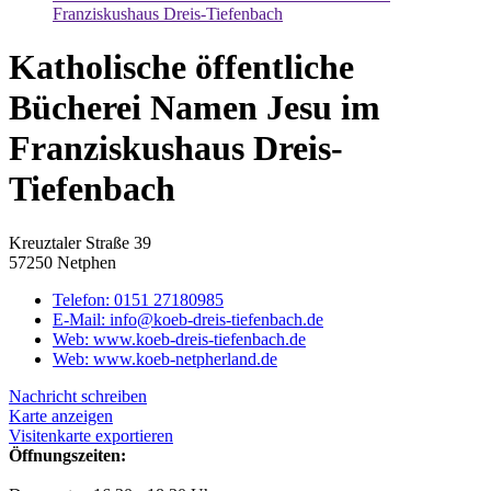
Franziskushaus Dreis-Tiefenbach
Katholische öffentliche
Bücherei Namen Jesu im
Franziskushaus Dreis-
Tiefenbach
Kreuztaler Straße 39
57250 Netphen
Telefon:
0151 27180985
E-Mail:
info@koeb-dreis-tiefenbach.de
Web:
www.koeb-dreis-tiefenbach.de
Web:
www.koeb-netpherland.de
Nachricht schreiben
Karte anzeigen
Visitenkarte exportieren
Öffnungszeiten: