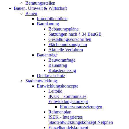
Beratungsstellen
Bauen, Umwelt & Wirtschaft
Bauen
Immobilienbörse
Bauplanung
Bebauungspläne
Satzungen nach § 34 BauGB
Gestaltungsvorschriften
Flächennutzungsplan
Aktuelle Verfahren
Bauanträge
Bauvoranfrage
Bauantrag
Katasterauszug
Denkmalschutz
Stadtentwicklung
Entwicklungskonzepte
Leitbild
IKEK - kommunales
Entwicklungskonzept
Fördervoraussetzungen
Rahmenplan
ISEK - Integriertes
Stadtentwicklungskonzept Netphen
Einzelhandelskonzept