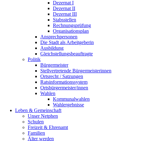
Dezernat I
Dezernat II
Dezernat III
Stabsstellen
Rechnungsprüfung
Organisationsplan
Ansprechpersonen
Die Stadt als Arbeitgeberin
Ausbildung
Gleichstellungsbeauftragte
Politik
Bürgermeister
Stellvertretende Bürgermeisterinnen
Ortsrecht / Satzungen
Ratsinformationssystem
Ortsbürgermeister/innen
Wahlen
Kommunalwahlen
Wahlergebnisse
Leben & Gemeinschaft
Unser Netphen
Schulen
Freizeit & Ehrenamt
Familien
Älter werden