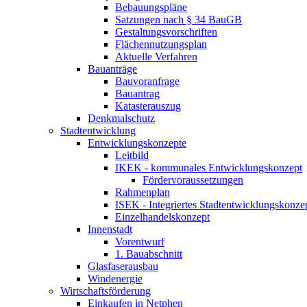
Bebauungspläne
Satzungen nach § 34 BauGB
Gestaltungsvorschriften
Flächennutzungsplan
Aktuelle Verfahren
Bauanträge
Bauvoranfrage
Bauantrag
Katasterauszug
Denkmalschutz
Stadtentwicklung
Entwicklungskonzepte
Leitbild
IKEK - kommunales Entwicklungskonzept
Fördervoraussetzungen
Rahmenplan
ISEK - Integriertes Stadtentwicklungskonz
Einzelhandelskonzept
Innenstadt
Vorentwurf
1. Bauabschnitt
Glasfaserausbau
Windenergie
Wirtschaftsförderung
Einkaufen in Netphen