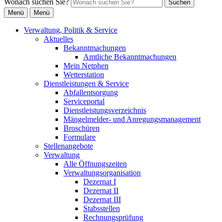
Wonach suchen Sie?
Suchen
Menü
Menü
Verwaltung, Politik & Service
Aktuelles
Bekanntmachungen
Amtliche Bekanntmachungen
Mein Netphen
Wetterstation
Dienstleistungen & Service
Abfallentsorgung
Serviceportal
Dienstleistungsverzeichnis
Mängelmelder- und Anregungsmanagement
Broschüren
Formulare
Stellenangebote
Verwaltung
Alle Öffnungszeiten
Verwaltungsorganisation
Dezernat I
Dezernat II
Dezernat III
Stabsstellen
Rechnungsprüfung