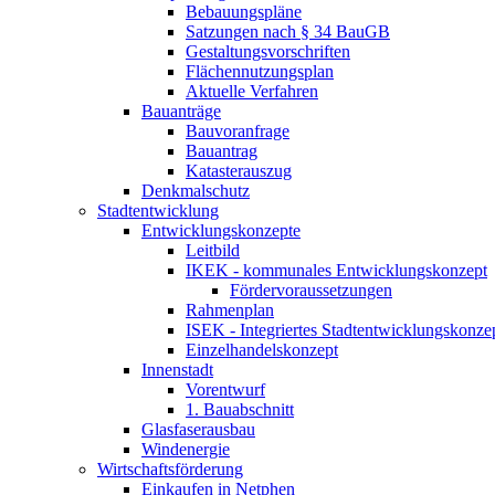
Bebauungspläne
Satzungen nach § 34 BauGB
Gestaltungsvorschriften
Flächennutzungsplan
Aktuelle Verfahren
Bauanträge
Bauvoranfrage
Bauantrag
Katasterauszug
Denkmalschutz
Stadtentwicklung
Entwicklungskonzepte
Leitbild
IKEK - kommunales Entwicklungskonzept
Fördervoraussetzungen
Rahmenplan
ISEK - Integriertes Stadtentwicklungskonz
Einzelhandelskonzept
Innenstadt
Vorentwurf
1. Bauabschnitt
Glasfaserausbau
Windenergie
Wirtschaftsförderung
Einkaufen in Netphen