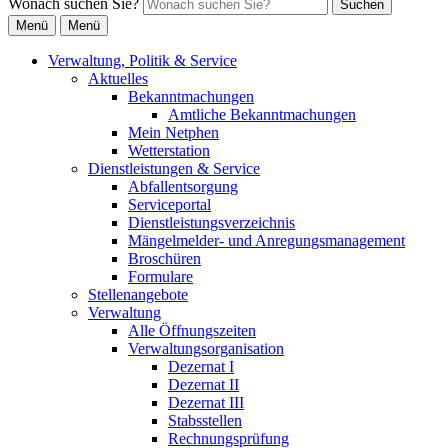
Wonach suchen Sie?
Suchen
Menü
Menü
Verwaltung, Politik & Service
Aktuelles
Bekanntmachungen
Amtliche Bekanntmachungen
Mein Netphen
Wetterstation
Dienstleistungen & Service
Abfallentsorgung
Serviceportal
Dienstleistungsverzeichnis
Mängelmelder- und Anregungsmanagement
Broschüren
Formulare
Stellenangebote
Verwaltung
Alle Öffnungszeiten
Verwaltungsorganisation
Dezernat I
Dezernat II
Dezernat III
Stabsstellen
Rechnungsprüfung