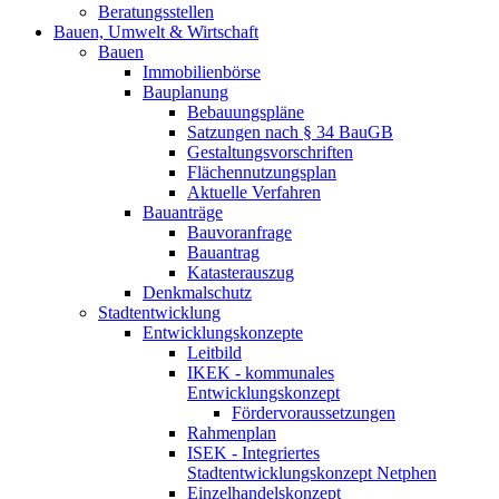
Beratungsstellen
Bauen, Umwelt & Wirtschaft
Bauen
Immobilienbörse
Bauplanung
Bebauungspläne
Satzungen nach § 34 BauGB
Gestaltungsvorschriften
Flächennutzungsplan
Aktuelle Verfahren
Bauanträge
Bauvoranfrage
Bauantrag
Katasterauszug
Denkmalschutz
Stadtentwicklung
Entwicklungskonzepte
Leitbild
IKEK - kommunales
Entwicklungskonzept
Fördervoraussetzungen
Rahmenplan
ISEK - Integriertes
Stadtentwicklungskonzept Netphen
Einzelhandelskonzept