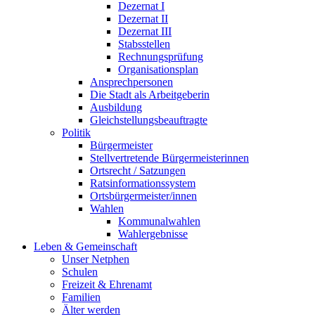
Dezernat I
Dezernat II
Dezernat III
Stabsstellen
Rechnungsprüfung
Organisationsplan
Ansprechpersonen
Die Stadt als Arbeitgeberin
Ausbildung
Gleichstellungsbeauftragte
Politik
Bürgermeister
Stellvertretende Bürgermeisterinnen
Ortsrecht / Satzungen
Ratsinformationssystem
Ortsbürgermeister/innen
Wahlen
Kommunalwahlen
Wahlergebnisse
Leben & Gemeinschaft
Unser Netphen
Schulen
Freizeit & Ehrenamt
Familien
Älter werden