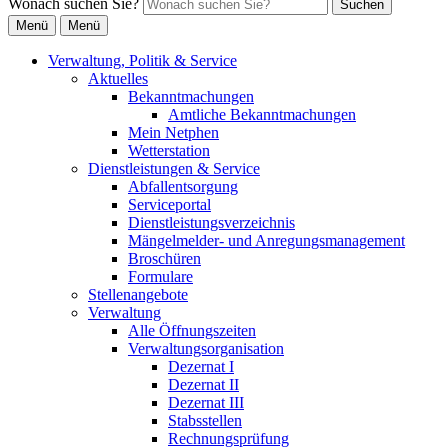
Wonach suchen Sie?
Suchen
Menü
Menü
Verwaltung, Politik & Service
Aktuelles
Bekanntmachungen
Amtliche Bekanntmachungen
Mein Netphen
Wetterstation
Dienstleistungen & Service
Abfallentsorgung
Serviceportal
Dienstleistungsverzeichnis
Mängelmelder- und Anregungsmanagement
Broschüren
Formulare
Stellenangebote
Verwaltung
Alle Öffnungszeiten
Verwaltungsorganisation
Dezernat I
Dezernat II
Dezernat III
Stabsstellen
Rechnungsprüfung