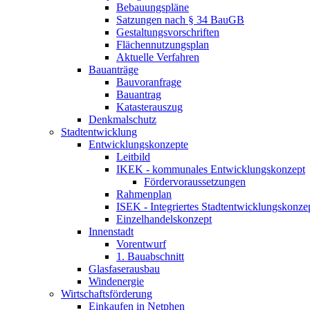
Bebauungspläne
Satzungen nach § 34 BauGB
Gestaltungsvorschriften
Flächennutzungsplan
Aktuelle Verfahren
Bauanträge
Bauvoranfrage
Bauantrag
Katasterauszug
Denkmalschutz
Stadtentwicklung
Entwicklungskonzepte
Leitbild
IKEK - kommunales Entwicklungskonzept
Fördervoraussetzungen
Rahmenplan
ISEK - Integriertes Stadtentwicklungskonz
Einzelhandelskonzept
Innenstadt
Vorentwurf
1. Bauabschnitt
Glasfaserausbau
Windenergie
Wirtschaftsförderung
Einkaufen in Netphen