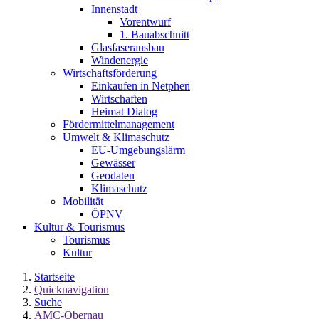
Innenstadt
Vorentwurf
1. Bauabschnitt
Glasfaserausbau
Windenergie
Wirtschaftsförderung
Einkaufen in Netphen
Wirtschaften
Heimat Dialog
Fördermittelmanagement
Umwelt & Klimaschutz
EU-Umgebungslärm
Gewässer
Geodaten
Klimaschutz
Mobilität
ÖPNV
Kultur & Tourismus
Tourismus
Kultur
Startseite
Quicknavigation
Suche
AMC-Obernau