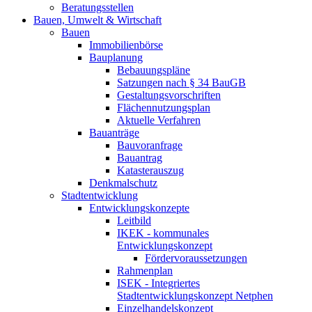
Beratungsstellen
Bauen, Umwelt & Wirtschaft
Bauen
Immobilienbörse
Bauplanung
Bebauungspläne
Satzungen nach § 34 BauGB
Gestaltungsvorschriften
Flächennutzungsplan
Aktuelle Verfahren
Bauanträge
Bauvoranfrage
Bauantrag
Katasterauszug
Denkmalschutz
Stadtentwicklung
Entwicklungskonzepte
Leitbild
IKEK - kommunales
Entwicklungskonzept
Fördervoraussetzungen
Rahmenplan
ISEK - Integriertes
Stadtentwicklungskonzept Netphen
Einzelhandelskonzept