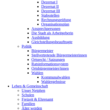
Dezernat I
Dezernat II
Dezernat III
Stabsstellen
Rechnungsprüfung
Organisationsplan
Ansprechpersonen
Die Stadt als Arbeitgeberin
Ausbildung
Gleichstellungsbeauftragte
Politik
Bürgermeister
Stellvertretende Bürgermeisterinnen
Ortsrecht / Satzungen
Ratsinformationssystem
Ortsbürgermeister/innen
Wahlen
Kommunalwahlen
Wahlergebnisse
Leben & Gemeinschaft
Unser Netphen
Schulen
Freizeit & Ehrenamt
Familien
Älter werden